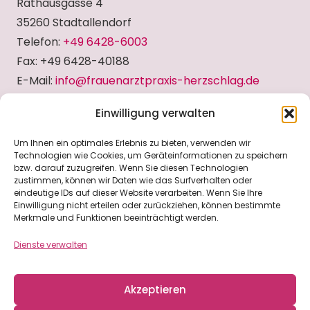
Rathausgasse 4
35260 Stadtallendorf
Telefon:
+49 6428-6003
Fax: +49 6428-40188
E-Mail:
info@frauenarztpraxis-herzschlag.de
Einwilligung verwalten
Sprechzeiten
Um Ihnen ein optimales Erlebnis zu bieten, verwenden wir
Technologien wie Cookies, um Geräteinformationen zu speichern
Mo.
8:00 bis 12:30 Uhr u. 15:00 bis 17:30 Uhr
bzw. darauf zuzugreifen. Wenn Sie diesen Technologien
zustimmen, können wir Daten wie das Surfverhalten oder
Di.
8:00 bis 12:30 Uhr
eindeutige IDs auf dieser Website verarbeiten. Wenn Sie Ihre
Mi.
8:00 bis 12:30 Uhr u. 14:00 bis 16:30 Uhr
Einwilligung nicht erteilen oder zurückziehen, können bestimmte
Merkmale und Funktionen beeinträchtigt werden.
Do.
8:00 bis 12:30 Uhr
Fr., Sa., So.
Geschlossen
Dienste verwalten
Akzeptieren
Links