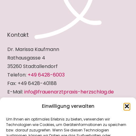
Kontakt
Dr. Marissa Kaufmann
Rathausgasse 4
35260 Stadtallendorf
Telefon:
+49 6428-6003
Fax: +49 6428-40188
E-Mail:
info@frauenarztpraxis-herzschlag.de
Einwilligung verwalten
Sprechzeiten
Um Ihnen ein optimales Erlebnis zu bieten, verwenden wir
Technologien wie Cookies, um Geräteinformationen zu speichern
Mo.
8:00 bis 12:30 Uhr u. 15:00 bis 17:30 Uhr
bzw. darauf zuzugreifen. Wenn Sie diesen Technologien
zustimmen, können wir Daten wie das Surfverhalten oder